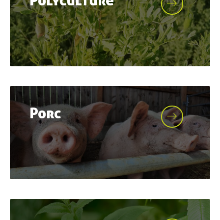
Collectivités
& territoires
Professionnels
de l’alimentation
Consom’
acteur•ices
Enseignement
& associations
Porc
Actualités
Ressources
Contacter AGRIBIO
Devenir adhérent