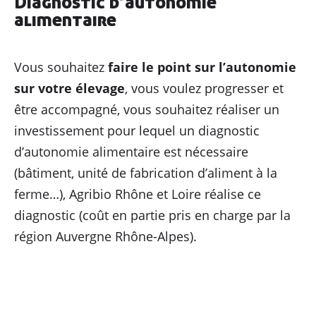
Diagnostic d’autonomie
Professionnels
de l’alimentation
alimentaire
Consom’
acteur•ices
Vous souhaitez
faire le point sur l’autonomie
Enseignement
& associations
sur votre élevage
, vous voulez progresser et
être accompagné, vous souhaitez réaliser un
Actualités
investissement pour lequel un diagnostic
d’autonomie alimentaire est nécessaire
Ressources
(bâtiment, unité de fabrication d’aliment à la
Contacter AGRIBIO
ferme…), Agribio Rhône et Loire réalise ce
diagnostic (coût en partie pris en charge par la
Devenir adhérent
région Auvergne Rhône-Alpes).