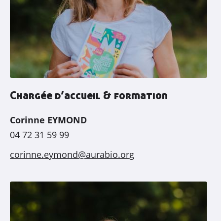
Découvrir
AGRIBIO
Agriculteurs
& agricultrices
Chargée d’accueil & formation
Collectivités
& territoires
Corinne EYMOND
Professionnels
de l’alimentation
04 72 31 59 99
Consom’
acteur•ices
corinne.eymond@aurabio.org
Enseignement
& associations
Actualités