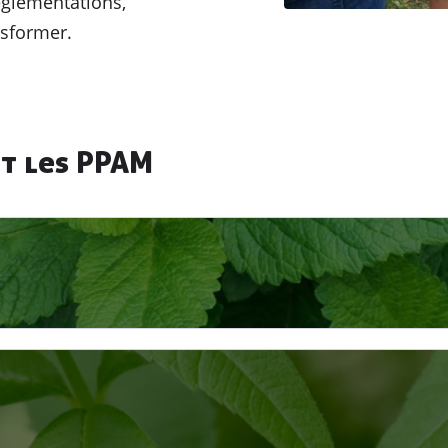
églementations,
nsformer.
nt les PPAM