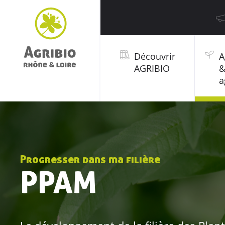
Découvrir
A
AGRIBIO
a
Progresser dans ma filière
PPAM