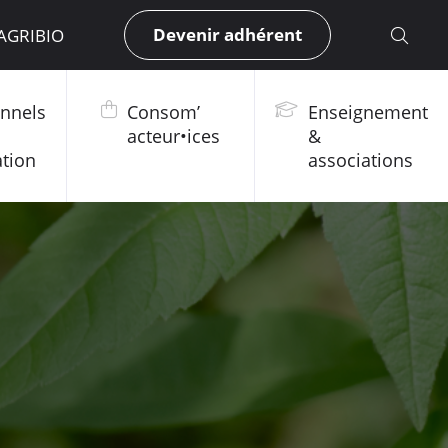
Devenir adhérent
 AGRIBIO
onnels
Consom’
Enseignement
acteur•ices
&
ation
associations