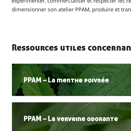
expérimenter, commercialiser et respecter les r
dimensionner son atelier PPAM, produire et tra
Ressources utiles concerna
PPAM – La menthe poivrée
PPAM – La verveine odorante