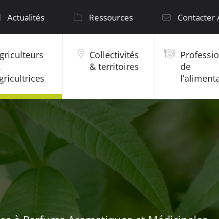
Actualités
Ressources
Contacter
griculteurs
Collectivités
Professi
&
& territoires
de
gricultrices
l’aliment