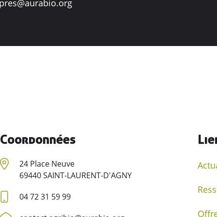
epres@aurabio.org
Coordonnées
Lie
24 Place Neuve
Actu
69440 SAINT-LAURENT-D'AGNY
Ress
04 72 31 59 99
Offr