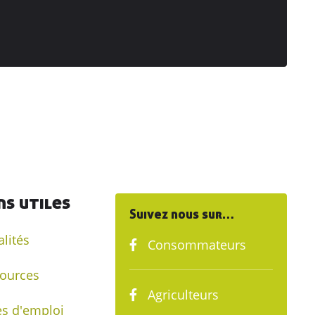
ns utiles
Suivez nous sur…
alités
Consommateurs
ources
Agriculteurs
es d'emploi