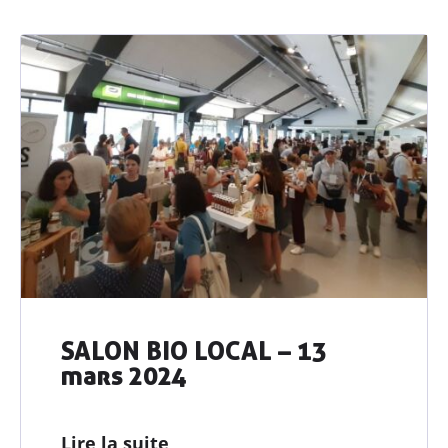
Agriculteurs
& agricultrices
Collectivités
& territoires
Professionnels
de l’alimentation
Consom’
acteur•ices
Enseignement
& associations
Actualités
SALON BIO LOCAL – 13
Ressources
mars 2024
Contacter AGRIBIO
Lire la suite