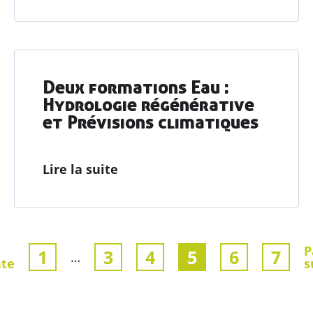
Deux formations Eau :
Hydrologie régénérative
et Prévisions climatiques
Lire la suite
P
1
3
4
5
6
7
…
nte
s