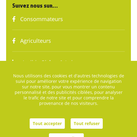
Suivez nous sur…
Consommateurs
Agriculteurs
Agribio Rhône & Loire
Nous utilisons des cookies et d'autres technologies de
suivi pour améliorer votre expérience de navigation
sur notre site, pour vous montrer un contenu
personnalisé et des publicités ciblées, pour analyser
le trafic de notre site et pour comprendre la
provenance de nos visiteurs.
Plan du site
Tout accepter
Tout refuser
Mentions légales
Agence digitale helli•hello