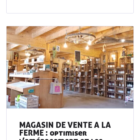
Professionnels
de l’alimentation
Consom’
acteur•ices
Enseignement
& associations
Actualités
Ressources
Contacter AGRIBIO
Devenir adhérent
MAGASIN DE VENTE A LA
FERME : optimiser