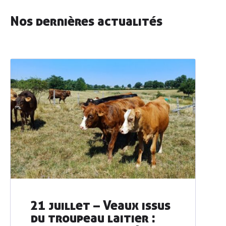
Nos dernières actualités
Découvrir
AGRIBIO
Agriculteurs
& agricultrices
Collectivités
& territoires
21 juillet – Veaux issus
Professionnels
de l’alimentation
du troupeau laitier :