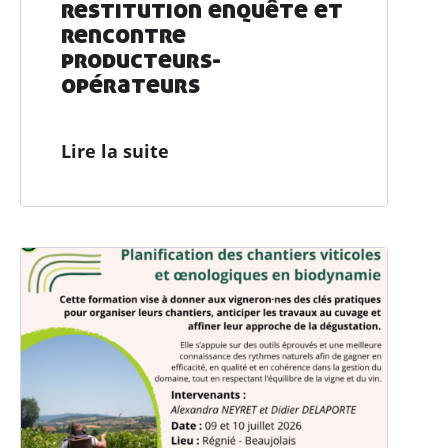
restitution enquête et
Consom’
acteur•ices
rencontre
producteurs-
Enseignement
& associations
opérateurs
Actualités
Lire la suite
Ressources
Contacter AGRIBIO
Devenir adhérent