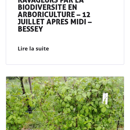
BIODIVERSITE EN
ARBORICULTURE – 12
JUILLET APRES MIDI –
BESSEY
Lire la suite
Découvrir
AGRIBIO
Agriculteurs
& agricultrices
Collectivités
& territoires
Professionnels
de l’alimentation
Consom’
acteur•ices