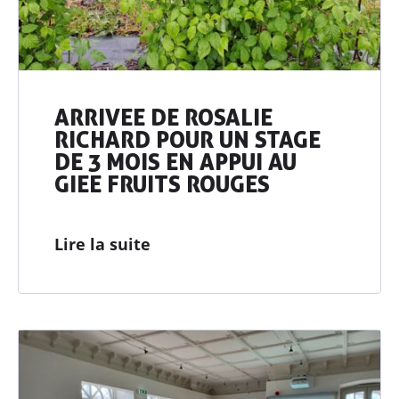
Enseignement
& associations
Actualités
Ressources
ARRIVEE DE ROSALIE
RICHARD POUR UN STAGE
Contacter AGRIBIO
DE 3 MOIS EN APPUI AU
GIEE FRUITS ROUGES
Devenir adhérent
Lire la suite