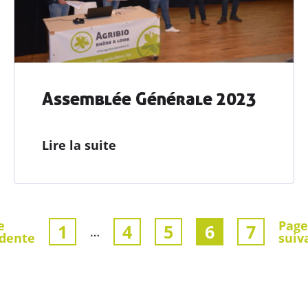
Assemblée Générale 2023
Lire la suite
e
Page
1
4
5
6
7
…
dente
suiv