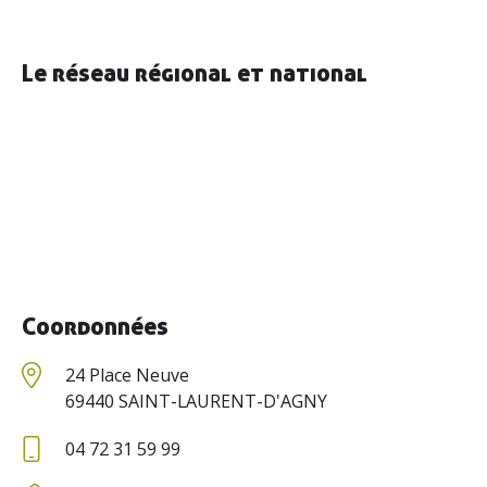
Actualités
Le réseau régional et national
Ressources
Contacter AGRIBIO
Devenir adhérent
Coordonnées
24 Place Neuve
69440 SAINT-LAURENT-D'AGNY
04 72 31 59 99