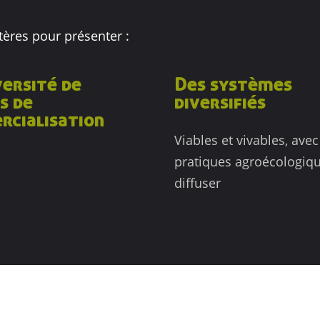
itères pour présenter :
versité de
Des systèmes
s de
diversifiés
cialisation
Viables et vivables, ave
pratiques agroécologiq
diffuser