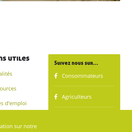
ns utiles
Suivez nous sur…
alités
Consommateurs
ources
Agriculteurs
es d'emploi
Agribio Rhône &
nir adhérent
ation sur notre
Loire