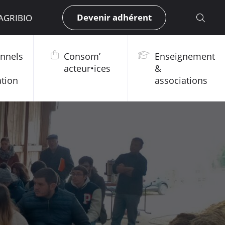
Devenir adhérent
 AGRIBIO
onnels
Consom’
Enseignement
acteur•ices
&
ation
associations