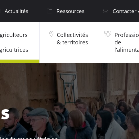
Actualités
Ressources
Contacter
griculteurs
Collectivités
Professi
&
& territoires
de
gricultrices
l’aliment
es