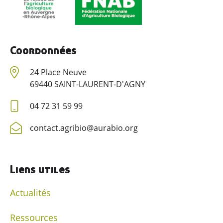
Ressources
Contacter AGRIBIO
Coordonnées
Devenir adhérent
24 Place Neuve
69440 SAINT-LAURENT-D'AGNY
04 72 31 59 99
contact.agribio@aurabio.org
Liens utiles
Actualités
Ressources