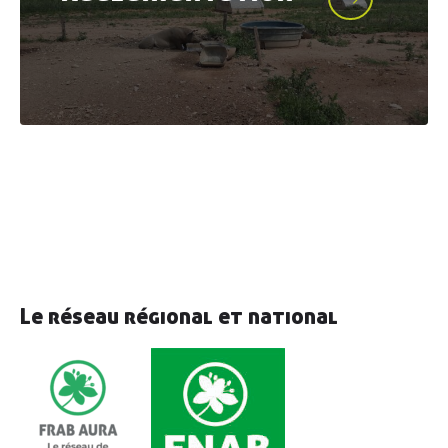
Découvrir
AGRIBIO
Agriculteurs
& agricultrices
Collectivités
& territoires
Professionnels
de l’alimentation
Consom’
acteur•ices
Le réseau régional et national
Enseignement
& associations
Actualités