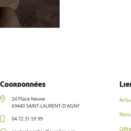
Coordonnées
Lie
24 Place Neuve
Actu
69440 SAINT-LAURENT-D'AGNY
Ress
04 72 31 59 99
Offr