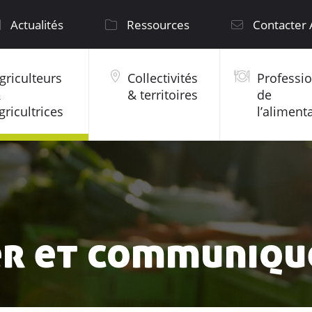
Actualités
Ressources
Contacter
griculteurs
Collectivités
Professi
&
& territoires
de
gricultrices
l’aliment
er et communiqu