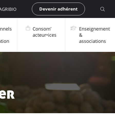
Devenir adhérent
 AGRIBIO
onnels
Consom’
Enseignement
acteur•ices
&
ation
associations
er