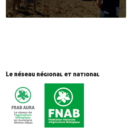
Découvrir
AGRIBIO
Agriculteurs
& agricultrices
Collectivités
& territoires
Professionnels
de l’alimentation
Consom’
acteur•ices
Le réseau régional et national
Enseignement
& associations
Actualités
Ressources