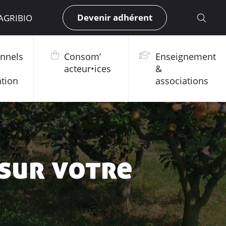
Devenir adhérent
 AGRIBIO
onnels
Consom’
Enseignement
acteur•ices
&
ation
associations
 sur votre