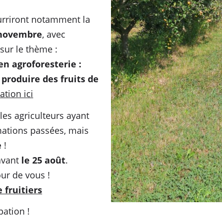
urriront notamment la
 novembre
, avec
 sur le thème :
en agroforesterie :
produire des fruits de
ation ici
les agriculteurs ayant
mations passées, mais
e
!
avant
le 25 août
.
our de vous !
 fruitiers
pation !