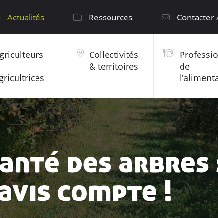
Actualités
Ressources
Contacter
griculteurs
Collectivités
Professi
&
& territoires
de
gricultrices
l’aliment
anté des arbres
avis compte !