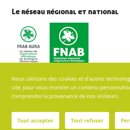
Le réseau régional et national
Nous utilisons des cookies et d'autres technolog
site, pour vous montrer un contenu personnalisé e
comprendre la provenance de nos visiteurs.
Plan
Tout accepter
Tout refuser
Per