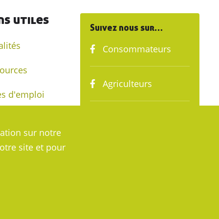
ns utiles
Suivez nous sur…
alités
Consommateurs
ources
Agriculteurs
es d'emploi
Agribio Rhône &
nir adhérent
ation sur notre
Loire
otre site et pour
ello