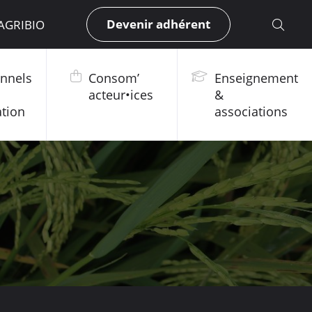
Devenir adhérent
 AGRIBIO
onnels
Consom’
Enseignement
acteur•ices
&
ation
associations