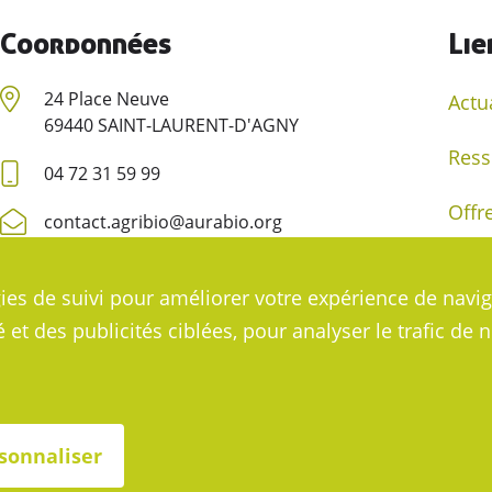
Coordonnées
Lie
24 Place Neuve
Actu
69440 SAINT-LAURENT-D'AGNY
Ress
04 72 31 59 99
Offr
contact.agribio@aurabio.org
Deve
ies de suivi pour améliorer votre expérience de navig
t des publicités ciblées, pour analyser le trafic de n
 du site
Mentions légales
Agence digitale helli•h
sonnaliser