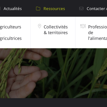
Actualités
Ressources
Contacter
griculteurs
Collectivités
Professi
&
& territoires
de
gricultrices
l’aliment