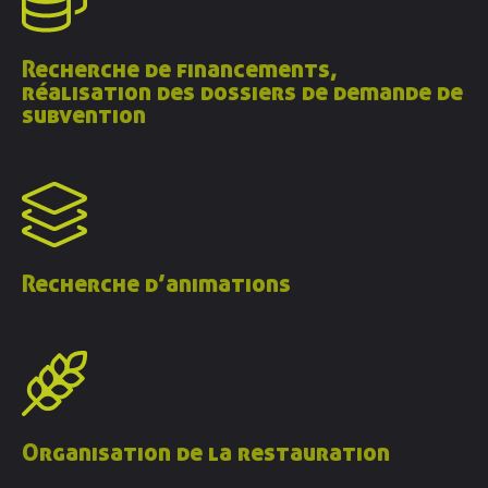
Recherche de financements,
Découvrir
AGRIBIO
réalisation des dossiers de demande de
subvention
Agriculteurs
& agricultrices
Collectivités
& territoires
Professionnels
de l’alimentation
Recherche d’animations
Consom’
acteur•ices
Enseignement
& associations
Actualités
Organisation de la restauration
Ressources