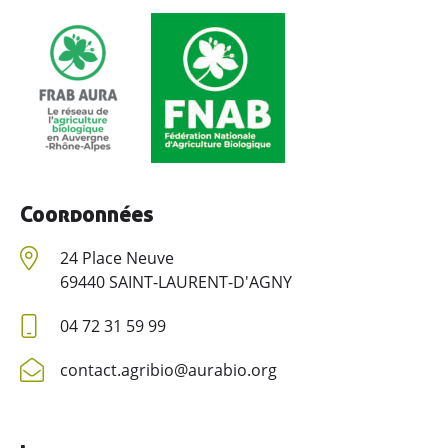
Coordonnées
24 Place Neuve
69440 SAINT-LAURENT-D'AGNY
04 72 31 59 99
contact.agribio@aurabio.org