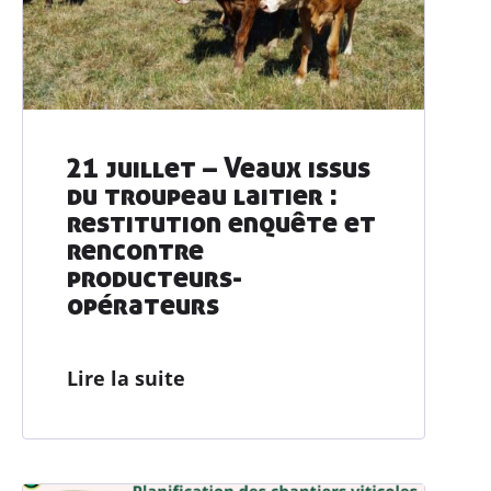
Actualités
Ressources
Contacter AGRIBIO
21 juillet – Veaux issus
Devenir adhérent
du troupeau laitier :
restitution enquête et
rencontre
producteurs-
opérateurs
Lire la suite