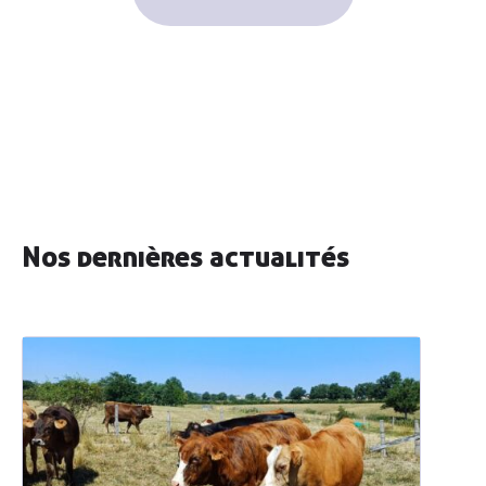
Découvrir
AGRIBIO
Agriculteurs
& agricultrices
Nos dernières actualités
Collectivités
& territoires
Professionnels
de l’alimentation
Consom’
acteur•ices
Enseignement
& associations