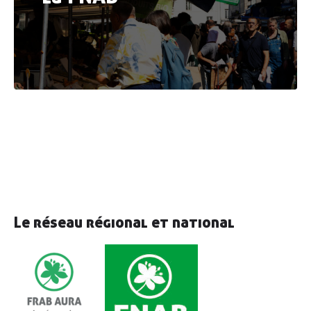
Découvrir
AGRIBIO
Agriculteurs
& agricultrices
Collectivités
& territoires
Professionnels
de l’alimentation
Consom’
acteur•ices
Le réseau régional et national
Enseignement
& associations
Actualités