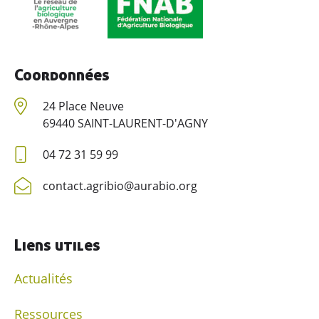
Ressources
Contacter AGRIBIO
Coordonnées
Devenir adhérent
24 Place Neuve
69440 SAINT-LAURENT-D'AGNY
04 72 31 59 99
contact.agribio@aurabio.org
Liens utiles
Actualités
Ressources